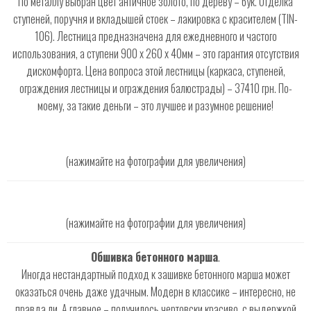
По металлу выбран цвет античное золото, по дереву – бук. Отделка
ступеней, поручня и вкладышей стоек – лакировка с красителем (TIN-
106). Лестница предназначена для ежедневного и частого
использования, а ступени 900 х 260 х 40мм – это гарантия отсутствия
дискомфорта. Цена вопроса этой лестницы (каркаса, ступеней,
ограждения лестницы и ограждения балюстрады) – 37410 грн. По-
моему, за такие деньги – это лучшее и разумное решение!
(нажимайте на фотографии для увеличения)
(нажимайте на фотографии для увеличения)
Обшивка бетонного марша
.
Иногда нестандартный подход к зашивке бетонного марша может
оказаться очень даже удачным. Модерн в классике – интересно, не
правда ли. А главное – получилось чертовски красиво, с выдержкой