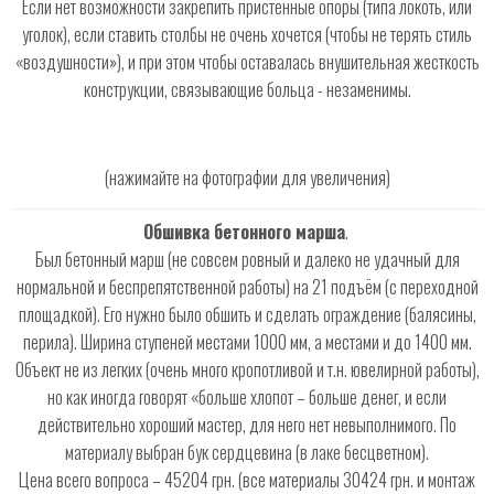
Если нет возможности закрепить пристенные опоры (типа локоть, или
уголок), если ставить столбы не очень хочется (чтобы не терять стиль
«воздушности»), и при этом чтобы оставалась внушительная жесткость
конструкции, связывающие больца - незаменимы.
(нажимайте на фотографии для увеличения)
Обшивка бетонного марша
.
Был бетонный марш (не совсем ровный и далеко не удачный для
нормальной и беспрепятственной работы) на 21 подъём (с переходной
площадкой). Его нужно было обшить и сделать ограждение (балясины,
перила). Ширина ступеней местами 1000 мм, а местами и до 1400 мм.
Объект не из легких (очень много кропотливой и т.н. ювелирной работы),
но как иногда говорят «больше хлопот – больше денег, и если
действительно хороший мастер, для него нет невыполнимого. По
материалу выбран бук сердцевина (в лаке бесцветном).
Цена всего вопроса – 45204 грн. (все материалы 30424 грн. и монтаж