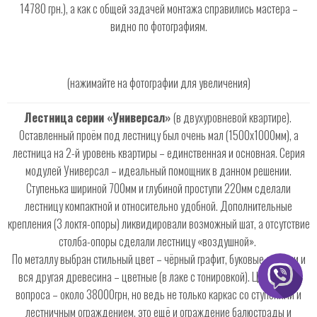
14780 грн.), а как с общей задачей монтажа справились мастера –
видно по фотографиям.
(нажимайте на фотографии для увеличения)
Лестница серии «Универсал»
(в двухуровневой квартире).
Оставленный проём под лестницу был очень мал (1500х1000мм), а
лестница на 2-й уровень квартиры – единственная и основная. Серия
модулей Универсал – идеальный помощник в данном решении.
Ступенька шириной 700мм и глубиной проступи 220мм сделали
лестницу компактной и относительно удобной. Дополнительные
крепления (3 локтя-опоры) ликвидировали возможный шат, а отсутствие
столба-опоры сделали лестницу «воздушной».
По металлу выбран стильный цвет – чёрный графит, буковые ступени и
вся другая древесина – цветные (в лаке с тонировкой). Цена всего
вопроса – около 38000грн, но ведь не только каркас со ступенями и
лестничным ограждением, это ещё и ограждение балюстрады и