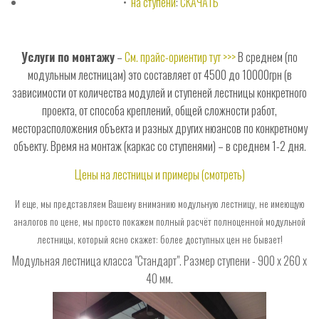
•
на ступени
:
СКАЧАТЬ
Услуги по монтажу
–
См. прайс-ориентир тут >>>
В среднем (по
модульным лестницам) это составляет от 4500 до 10000грн (в
зависимости от количества модулей и ступеней лестницы конкретного
проекта, от способа креплений, общей сложности работ,
месторасположения объекта и разных других нюансов по конкретному
объекту. Время на монтаж (каркас со ступенями) – в среднем 1-2 дня.
Цены на лестницы и примеры (смотреть)
И еще, мы представляем Вашему вниманию модульную лестницу, не имеющую
аналогов по цене, мы просто покажем полный расчёт полноценной модульной
лестницы, который ясно скажет: более доступных цен не бывает!
Модульная лестница класса "Стандарт". Размер ступени - 900 х 260 х
40 мм.