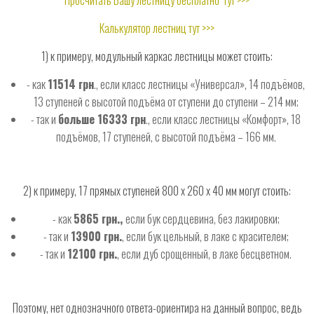
Просчитать Вашу лестницу бесплатно
тут >>>
Калькулятор лестниц
тут >>>
1) к примеру, модульный каркас лестницы может стоить:
- как
11514 грн
., если класс лестницы «Универсал», 14 подъёмов,
13 ступеней с высотой подъёма от ступени до ступени – 214 мм;
- так и
больше 16333 грн
., если класс лестницы «Комфорт», 18
подъёмов, 17 ступеней, с высотой подъёма – 166 мм.
2) к примеру, 17 прямых ступеней 800 х 260 х 40 мм могут стоить:
- как
5865 грн.,
если бук сердцевина, без лакировки;
- так и
13900 грн.
, если бук цельный, в лаке с красителем;
- так и
12100 грн.
, если дуб срощенный, в лаке бесцветном.
Поэтому, нет однозначного ответа-ориентира на данный вопрос, ведь