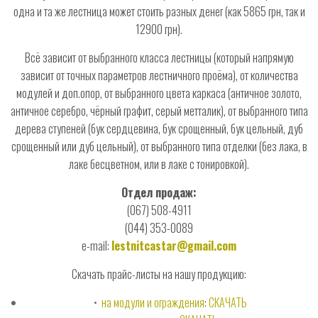
одна и та же лестница может стоить разных денег (как 5865 грн, так и
12900 грн).
Всё зависит от выбранного класса лестницы (который напрямую
зависит от точных параметров лестничного проёма), от количества
модулей и доп.опор, от выбранного цвета каркаса (античное золото,
античное серебро, чёрный графит, серый метталик), от выбранного типа
дерева ступеней (бук сердцевина, бук срощенный, бук цельный, дуб
срощенный или дуб цельный), от выбранного типа отделки (без лака, в
лаке бесцветном, или в лаке с тонировкой).
Отдел продаж:
(067) 508-4911
(044) 353-0089
e-mail:
lestnitcastar@gmail.com
Скачать прайс-листы на нашу продукцию:
•
на модули и ограждения
:
СКАЧАТЬ