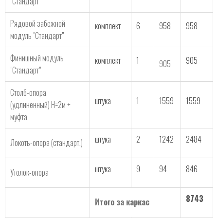
"Стандарт"
Рядовой забежной
комплект
6
958
958
модуль "Стандарт"
Финишный модуль
комплект
1
905
905
"Стандарт"
Столб-опора
штука
1
1559
1559
(удлиненный) Н=2м +
муфта
штука
2
1242
2484
Локоть-опора (стандарт.)
штука
9
94
846
Уголок-опора
8743
Итого за каркас