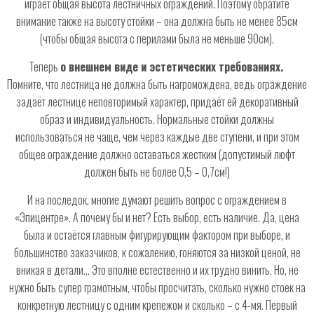
играет общая высота лестничных ограждений. Поэтому обратите
внимание также на высоту стойки – она должна быть не менее 85см
(чтобы общая высота с перилами была не меньше 90см).
Теперь
о внешнем виде и эстетических требованиях.
Помните, что лестница не должна быть нагромождена, ведь ограждение
задаёт лестнице неповторимый характер, придаёт ей декоративный
образ и индивидуальность. Нормальные стойки должны
использоваться не чаще, чем через каждые две ступени, и при этом
общее ограждение должно оставаться жестким (допустимый люфт
должен быть не более 0,5 – 0,7см!)
И на последок, многие думают решить вопрос с ограждением в
«Эпицентре». А почему бы и нет? Есть выбор, есть наличие. Да, цена
была и остаётся главным фигурирующим фактором при выборе, и
большинство заказчиков, к сожалению, гоняются за низкой ценой, не
вникая в детали… Это вполне естественно и их трудно винить. Но, не
нужно быть супер грамотным, чтобы просчитать, сколько нужно стоек на
конкретную лестницу с одним крепежом и сколько – с 4-мя. Первый