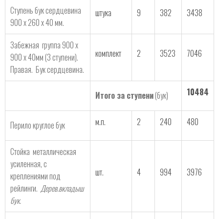
Ступень бук сердцевина
штука
9
382
3438
900 х 260 х 40 мм.
Забежная группа 900 х
комплект
2
3523
7046
900 х 40мм (3 ступени).
Правая. Бук сердцевина.
10484
Итого за ступени
(бук)
м.п.
2
240
480
Перило круглое бук
Стойка металлическая
усиленная, с
шт.
4
994
3976
креплениями под
рейлинги.
Дерев.вкладыш
бук.