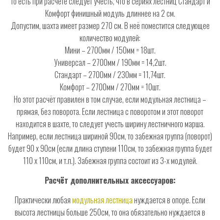
То есть при расчёте следует учесть, что в сериях лестниц Стандарт и
Комфорт финишный модуль длиннее на 2 см.
Допустим, шахта имеет размер 270 см. В неё поместится следующее
количество модулей:
Мини – 2700мм / 150мм = 18шт.
Универсал – 2700мм / 190мм = 14,2шт.
Стандарт – 2700мм / 230мм = 11,74шт.
Комфорт – 2700мм / 270мм = 10шт.
Но этот расчёт правилен в том случае, если модульная лестница –
прямая, без поворота. Если лестница с поворотом и этот поворот
находится в шахте, то следует учесть ширину лестничного марша.
Например, если лестница шириной 90см, то забежная группа (поворот)
будет 90 х 90см (если длина ступени 110см, то забежная группа будет
110 х 110см, и т.п.). Забежная группа состоит из 3-х модулей.
Расчёт дополнительных аксессуаров:
Практически любая
модульная лестница
нуждается в опоре. Если
высота лестницы больше 250см, то она обязательно нуждается в