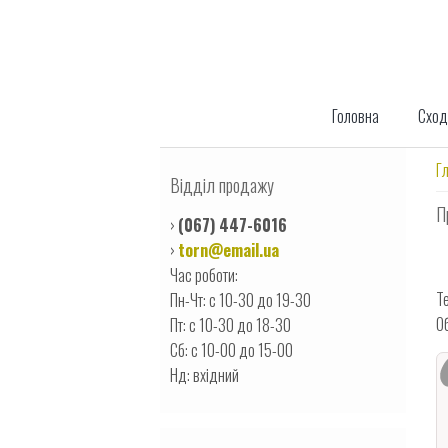
Перейти к основному содержанию
Головна
Сход
В
Г
Відділ продажу
П
›
(067) 447-6016
›
torn@email.ua
Час роботи:
Т
Пн-Чт: с 10-30 до 19-30
О
Пт: с 10-30 до 18-30
Сб: с 10-00 до 15-00
Нд: вхідний