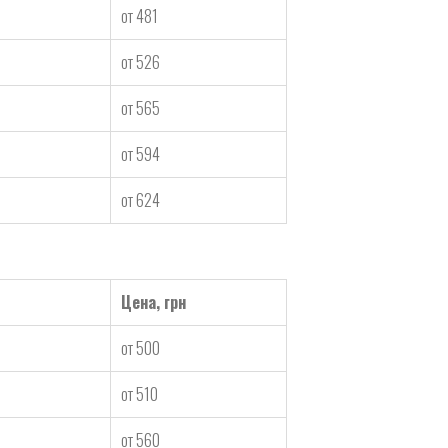
от 481
от 526
от 565
от 594
от 624
Цена, грн
от 500
от 510
от 560