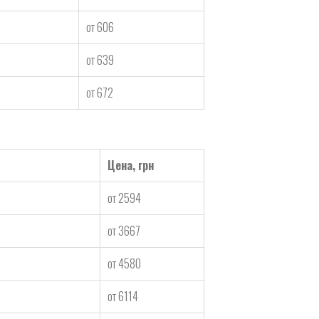
от 606
от 639
от 672
Цена, грн
от 2594
от 3667
от 4580
от 6114