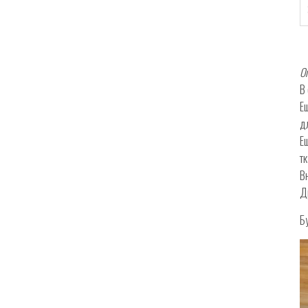
О
В
Е
д
Е
т
В
Д
Б