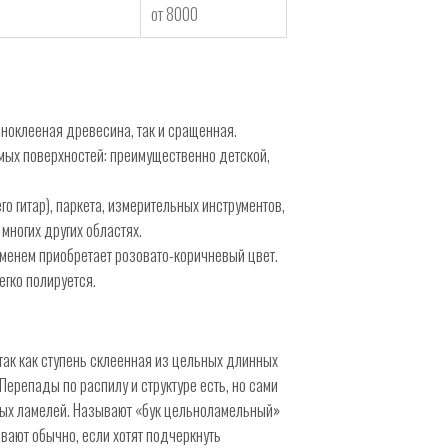
от 8000
ьноклееная древесина, так и сращенная.
емых поверхностей: преимущественно детской,
о гитар), паркета, измерительных инструментов,
 многих других областях.
еменем приобретает розовато-коричневый цвет.
егко полируется.
так как ступень склеенная из цельных длинных
Перепады по распилу и структуре есть, но сами
еных ламелей. Называют «бук цельноламельный»
ывают обычно, если хотят подчеркнуть