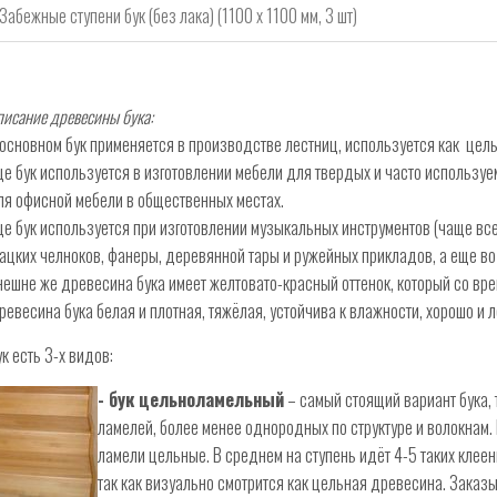
Забежные ступени бук (без лака) (1100 х 1100 мм, 3 шт)
писание древесины бука:
 основном бук применяется в производстве лестниц, используется как цел
ще бук используется в изготовлении мебели для твердых и часто использу
ля офисной мебели в общественных местах.
ще бук используется при изготовлении музыкальных инструментов (чаще всег
кацких челноков, фанеры, деревянной тары и ружейных прикладов, а еще во
нешне же древесина бука имеет желтовато-красный оттенок, который со вр
ревесина бука белая и плотная, тяжёлая, устойчива к влажности, хорошо и л
ук есть 3-х видов:
- бук цельноламельный
– самый стоящий вариант бука, 
ламелей, более менее однородных по структуре и волокнам. 
ламели цельные. В среднем на ступень идёт 4-5 таких кле
так как визуально смотрится как цельная древесина. Заказ