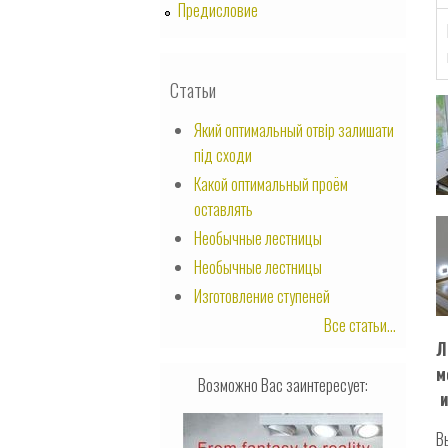
Предисловие
Статьи
Який оптимальный отвір залишати
під сходи
Какой оптимальный проём
оставлять
Необычные лестницы
Необычные лестницы
Изготовление ступеней
Все статьи...
Л
м
Возможно Вас заинтересует:
и
В