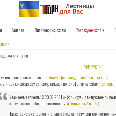
и
Галерея
Дизайнерські сходи
Розрахунок сходів
С
ы здесь
лавная
родажа ступеней
УКР
РУС
ENG
екущий обновленный прайс –
на модули (скачать)
,
на ступени (скачать)
.
братиться к менеджеру за консультацией по телефонам на сайте (
Контакты
)
Уважаемые клиенты! С 20.07.2021 информируем о вынужденном подня
конкурентоспособность остается (см.
официальный прайс
).
Также действуют дополнительные скидки на ступени для постоянных